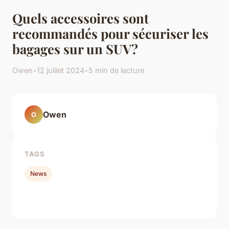
Quels accessoires sont
recommandés pour sécuriser les
bagages sur un SUV?
Owen
•
12 juillet 2024
•
5 min de lecture
Owen
O
TAGS
News