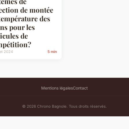
tèmes de
ection de montée
température des
ins pour les
icules de
pétition?
llet 2024
5 min
Mentions légales
Contact
© 2026 Chrono Bagnole. Tous droits réservés.