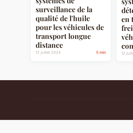
systèmes de
sys
surveillance de la
dét
qualité de l'huile
en 
pour les véhicules de
fre
transport longue
véh
distance
com
12 juillet 2024
5 min
12 jui