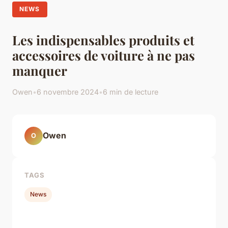
NEWS
Les indispensables produits et
accessoires de voiture à ne pas
manquer
Owen
•
6 novembre 2024
•
6 min de lecture
Owen
O
TAGS
News