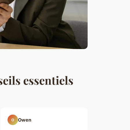
eils essentiels
Owen
O